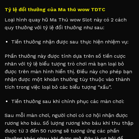
Tỷ lệ đổi thưởng của Ma thú wow TDTC
Loại hình quay hũ Ma Thú wow Slot này có 2 cách
quy thưởng với tỷ lệ đổi thưởng như sau:
Tiền thưởng nhận được sau thực hiện nhiệm vụ:
Phần thưởng này được tính dựa trên số tiền cược
nhân với tỷ lệ biểu tượng trò chơi mà bạn loại bỏ
được trên màn hình hiển thị. Điều này cho phép bạn
nhận được một khoản thưởng tùy thuộc vào thành
tích trong việc loại bỏ các biểu tượng “xấu”.
Tiền thưởng sau khi chính phục các màn chơi:
Sau mỗi màn chơi, người chơi có cơ hội nhận được
rương kho báu. Số lượng rương kho báu khi thu thập
được từ 3 đến 50 rương sẽ tương ứng các phần
thưởng khác nhau khi được mở. Đây là cơ hội để