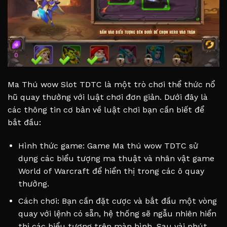
Ma Thú wow Slot TDTC là một trò chơi thể thức nổ
hũ quay thưởng với luật chơi đơn giản. Dưới đây là
các thông tin cơ bản về luật chơi bạn cần biết để
bắt đầu:
Hình thức game: Game Ma thú wow TDTC sử
dụng các biểu tượng ma thuật và nhân vật game
World of Warcraft để hiển thị trong các ô quay
thưởng.
Cách chơi: Bạn cần đặt cược và bắt đầu một vòng
quay với lệnh có sẵn, hệ thống sẽ ngẫu nhiên hiển
thị các biểu tượng trên màn hình. Sau vài phút