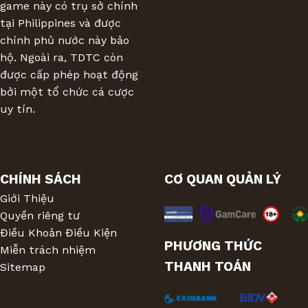
game này có trụ sở chính
tại Philippines và được
chính phủ nước này bảo
hộ. Ngoài ra, TDTC còn
được cấp phép hoạt động
bởi một tổ chức cá cược
uy tín.
CHÍNH SÁCH
CƠ QUAN QUẢN LÝ
Giới Thiệu
Quyền riêng tư
Điều Khoản Điều Kiện
PHƯƠNG THỨC
Miễn trách nhiệm
THANH TOÁN
Sitemap