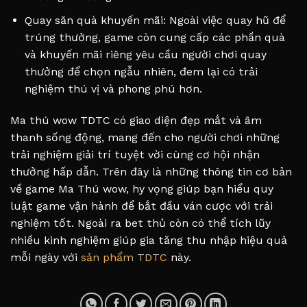
Quay săn quà khuyến mãi: Ngoài việc quay hũ để
trúng thưởng, game còn cung cấp các phần quà
và khuyến mãi riêng yêu cầu người chơi quay
thưởng để chọn ngẫu nhiên, đem lại có trải
nghiệm thú vị và phong phú hơn.
Ma thú wow TDTC có giao diện đẹp mắt và âm
thanh sống động, mang đến cho người chơi những
trải nghiệm giải trí tuyệt vời cùng cơ hội nhận
thưởng hấp dẫn. Trên đây là những thông tin cơ bản
về game Ma Thú wow, hy vọng giúp bạn hiểu quy
luật game vận hành để bắt đầu ván cược với trải
nghiệm tốt. Ngoài ra bet thủ còn có thể tích lũy
nhiều kinh nghiệm giúp gia tăng thu nhập hiệu quả
mỗi ngày với
sản phẩm TDTC
này.