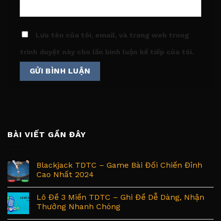
Lưu tên của tôi, email, và trang web trong
trình duyệt này cho lần bình luận kế tiếp của tôi.
BÀI VIẾT GẦN ĐÂY
Blackjack TDTC – Game Bài Đối Chiến Đỉnh
Cao Nhất 2024
Lô Đề 3 Miền TDTC – Ghi Đề Dễ Dàng, Nhận
Thưởng Nhanh Chóng