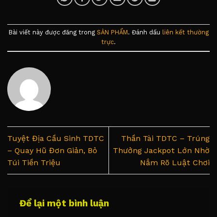
Bài viết này được đăng trong
SẢN PHẨM
. Đánh dấu
liên kết thường
trực
.
Tuyệt Địa Cầu Sinh TDTC
Thần Tài TDTC – Trúng
– Quay Hũ Đơn Giản, Bỏ
Thưởng Jackpot Lớn Nhờ
Túi Tiền Triệu
Nắm Rõ Luật Chơi
Để lại một bình luận