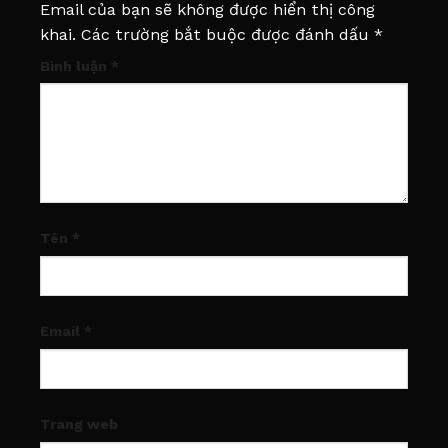
Email của bạn sẽ không được hiển thị công
khai.
Các trường bắt buộc được đánh dấu
*
Bình luận
*
Tên
*
Email
*
Trang web