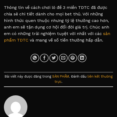
Thông tin về cách chơi lô đề 3 miền TDTC đã được
chia sẻ chi tiết dành cho mọi bet thủ. Với những
hình thức quen thuộc nhưng tỷ lệ thưởng cao hơn,
anh em sẽ tận dụng cơ hội đổi đời giá trị. Chúc anh
em có những trải nghiệm tuyệt vời nhất với các
sản
phẩm TDTC
và mang về số tiền thưởng hấp dẫn.
Bài viết này được đăng trong
SẢN PHẨM
. Đánh dấu
liên kết thường
trực
.