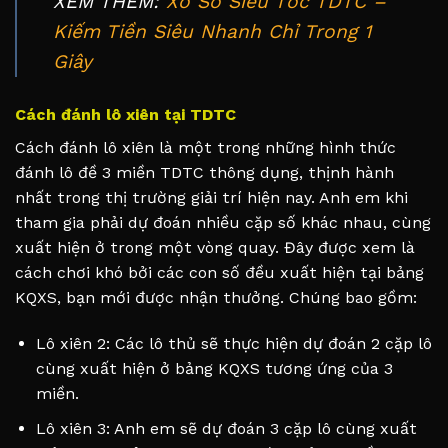
XEM THÊM:
Xổ Số Siêu Tốc TDTC –
Kiếm Tiền Siêu Nhanh Chỉ Trong 1
Giây
Cách đánh lô xiên tại TDTC
Cách đánh lô xiên là một trong những hình thức
đánh lô đề 3 miền TDTC thông dụng, thịnh hành
nhất trong thị trường giải trí hiện nay. Anh em khi
tham gia phải dự đoán nhiều cặp số khác nhau, cùng
xuất hiện ở trong một vòng quay. Đây được xem là
cách chơi khó bởi các con số đều xuất hiện tại bảng
KQXS, bạn mới được nhận thưởng. Chúng bao gồm:
Lô xiên 2: Các lô thủ sẽ thực hiện dự đoán 2 cặp lô
cùng xuất hiện ở bảng KQXS tương ứng của 3
miền.
Lô xiên 3: Anh em sẽ dự đoán 3 cặp lô cùng xuất