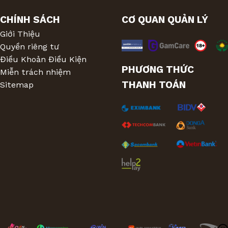
CHÍNH SÁCH
CƠ QUAN QUẢN LÝ
Giới Thiệu
Quyền riêng tư
Điều Khoản Điều Kiện
PHƯƠNG THỨC
Miễn trách nhiệm
THANH TOÁN
Sitemap