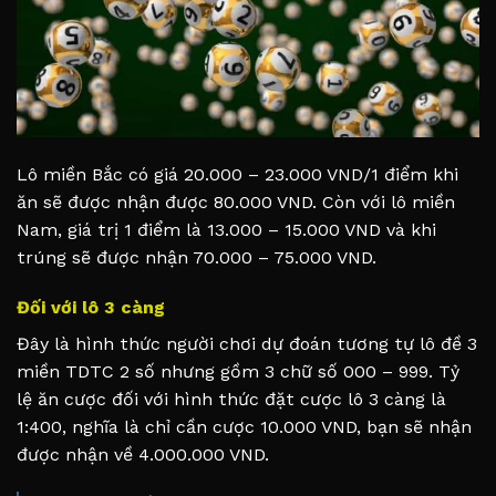
Lô miền Bắc có giá 20.000 – 23.000 VND/1 điểm khi
ăn sẽ được nhận được 80.000 VND. Còn với lô miền
Nam, giá trị 1 điểm là 13.000 – 15.000 VND và khi
trúng sẽ được nhận 70.000 – 75.000 VND.
Đối với lô 3 càng
Đây là hình thức người chơi dự đoán tương tự lô đề 3
miền TDTC 2 số nhưng gồm 3 chữ số 000 – 999. Tỷ
lệ ăn cược đối với hình thức đặt cược lô 3 càng là
1:400, nghĩa là chỉ cần cược 10.000 VND, bạn sẽ nhận
được nhận về 4.000.000 VND.