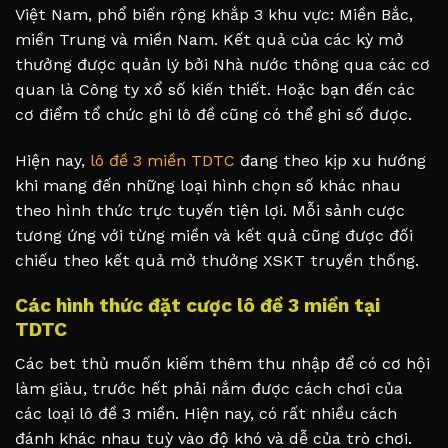
Việt Nam, phổ biến rộng khắp 3 khu vực: Miền Bắc,
miền Trung và miền Nam. Kết quả của các kỳ mở
thưởng được quản lý bởi Nhà nước thông qua các cơ
quan là Công ty xổ số kiến thiết. Hoặc bạn đến các
cơ điểm tổ chức ghi lô đề cũng có thể ghi số được.
Hiện nay,
lô đề 3 miền TDTC
đang theo kịp xu hướng
khi mang đến những loại hình chọn số khác nhau
theo hình thức trực tuyến tiện lợi. Mỗi sảnh cược
tương ứng với từng miền và kết quả cũng được đối
chiếu theo kết quả mở thưởng XSKT truyền thống.
Các hình thức đặt cược lô đề 3 miền tại
TDTC
Các bet thủ muốn kiếm thêm thu nhập để có cơ hội
làm giàu, trước hết phải nắm được cách chơi của
các loại lô đề 3 miền. Hiện nay, có rất nhiều cách
đánh khác nhau tuỳ vào độ khó và dễ của trò chơi.