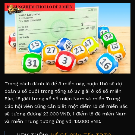
Trong cách đánh lô đề 3 miền này, cược thủ sẽ dự
đoán 2 số cuối trong tổng số 27 giải ở xổ số miền
Bắc, 18 giải trong xổ số miền Nam và miền Trung.
Các hội viên cũng cần biết một điểm lô đề miền Bắc
sẽ tương đương 23.000 VND, 1 điểm lô đề miền Nam
và miền Trung tương ứng với 13.000 VND.