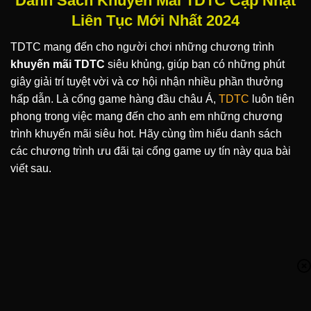
Danh Sách Khuyến Mãi TDTC Cập Nhật
Liên Tục Mới Nhất 2024
TDTC mang đến cho người chơi những chương trình
khuyến mãi TDTC
siêu khủng, giúp bạn có những phút
giây giải trí tuyệt vời và cơ hội nhận nhiều phần thưởng
hấp dẫn. Là cổng game hàng đầu châu Á,
TDTC
luôn tiên
phong trong việc mang đến cho anh em những chương
trình khuyến mãi siêu hot. Hãy cùng tìm hiểu danh sách
các chương trình ưu đãi tại cổng game uy tín này qua bài
viết sau.