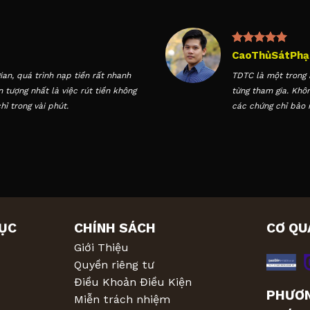
CaoThủSátPhạ
ian, quá trình nạp tiền rất nhanh
TDTC là một trong 
n tượng nhất là việc rút tiền không
từng tham gia. Khô
hỉ trong vài phút.
các chứng chỉ bảo 
ỤC
CHÍNH SÁCH
CƠ QU
Giới Thiệu
Quyền riêng tư
Điều Khoản Điều Kiện
PHƯƠN
Miễn trách nhiệm