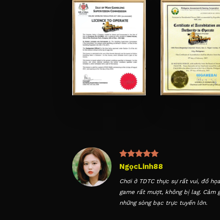
NgọcLinh88
Chơi ở TDTC thực sự rất vui, đồ họa
game rất mượt, không bị lag. Cảm g
những sòng bạc trực tuyến lớn.