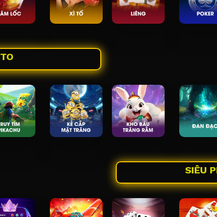
 TO
SIÊU 