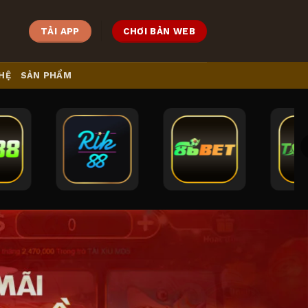
TẢI APP
CHƠI BẢN WEB
 HỆ
SẢN PHẨM