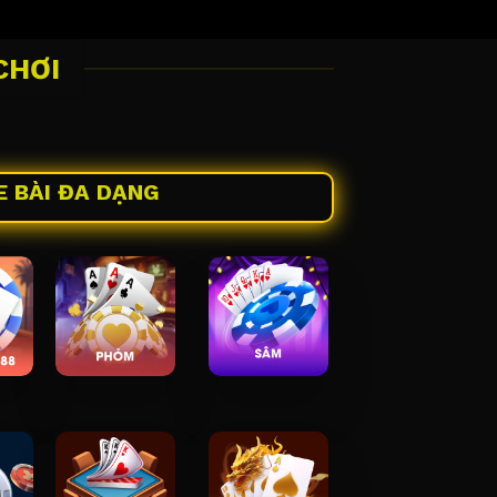
CHƠI
 BÀI ĐA DẠNG