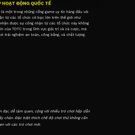
P HOẠT ĐỘNG QUỐC TẾ
 là một trong những cổng game uy tín hàng đầu với
n từ các tổ chức cờ bạc lớn trên thế giới như
 nhận được sự công nhận từ các tổ chức này không
ín của TDTC trong lĩnh vực giải trí và cá cược, mà
i trải nghiệm an toàn, công bằng, và chất lượng.
n đại, dễ làm quen, cộng với nhiều trò chơi hấp dẫn
ấy chán. Đặc biệt thích chế độ chơi thử không cần
n với các trò chơi mới.