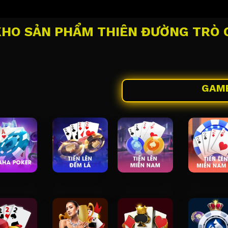
KHO SẢN PHẨM THIÊN ĐƯỜNG TRÒ 
GAME