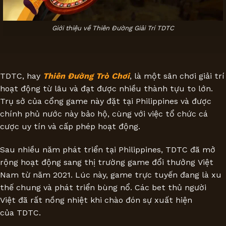
Giới thiệu về Thiên Đường Giải Trí TDTC
TDTC,
hay
Thiên Đường Trò Chơi
, là một sân chơi giải trí
hoạt động từ lâu và đạt được nhiều thành tựu to lớn.
Trụ sở của cổng game này đặt tại
Philippine
s và được
chính phủ nước này bảo hộ, cùng với việc tổ chức cá
cược uy tín và cấp phép hoạt động.
Sau nhiều năm phát triển tại Philippines, TDTC đã mở
rộng hoạt động sang thị trường game đổi thưởng Việt
Nam từ năm 2021. Lúc này, game trực tuyến đang là xu
thế chung và phát triển bùng nổ. Các bet thủ người
Việt đã rất nồng nhiệt khi chào đón sự xuất hiện
của TDTC.