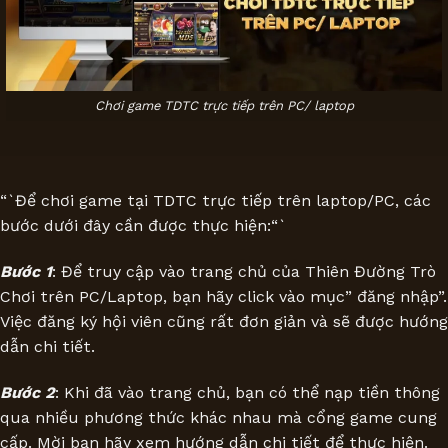
Chơi game TDTC trực tiếp trên PC/ laptop
“`Để
chơi game tại TDTC trực tiếp trên laptop/PC, các
bước dưới đây cần được thực hiện:“`
Bước 1
:
Để
truy cập vào trang chủ của Thiên Đường Trò
Chơi trên PC/Laptop, bạn hãy click vào mục” đăng nhập”.
Việc đăng ký hội viên cũng rất đơn giản và sẽ được hướng
dẫn chi tiết.
Bước 2
: Khi đã vào trang chủ, bạn có thể nạp tiền thông
qua nhiều phương thức khác nhau mà cổng game cung
cấp. Mời bạn hãy xem hướng dẫn chi tiết để thực hiện.