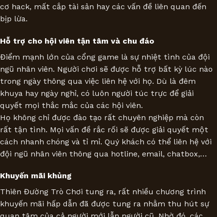
cơ hack, mất cắp tài sản hay các vấn đề liên quan đến
bịp lừa.
Hỗ trợ cho hội viên tận tâm và chu đáo
Điểm
mạnh lớn của cổng game là sự nhiệt tình của đội
ngũ nhân viên. Người chơi sẽ được hỗ trợ bất kỳ lúc nào
trong ngày thông qua việc liên hệ với họ. Dù là đêm
khuya hay ngày nghỉ, có luôn người túc trực để giải
quyết mọi thắc mắc của các hội viên.
Họ không chỉ được đào tạo rất chuyên nghiệp mà còn
rất tận tình. Mọi vấn đề rắc rối sẽ được giải quyết một
cách nhanh chóng và tỉ mỉ. Quý khách có thể liên hệ với
đội ngũ nhân viên thông qua hotline, email, chatbox,…
Khuyến mãi khủng
Thiên Đường Trò Chơi tung ra,
rất nhiều chương trình
khuyến mãi hấp dẫn đã được tung ra nhằm thu hút sự
quan tâm của cả người mới lẫn người cũ. Nhờ đó, các