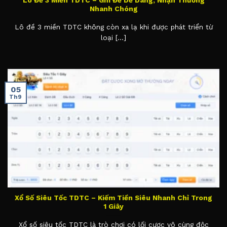
Lô Đề 3 Miền TDTC – Ghi Đề Dễ Dàng, Nhận Thưởng
Nhanh Chóng
Lô đề 3 miền TDTC không còn xa lạ khi được phát triển từ
loại [...]
05
Th9
Xổ Số Siêu Tốc TDTC – Kiếm Tiền Siêu Nhanh Chỉ Trong
1 Giây
Xổ số siêu tốc TDTC là trò chơi có lối cược vô cùng độc