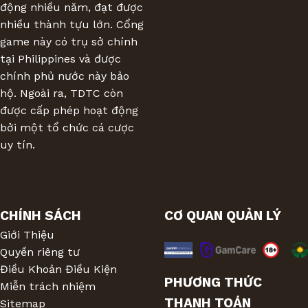
động nhiều năm, đạt được
nhiều thành tựu lớn. Cổng
game này có trụ sở chính
tại Philippines và được
chính phủ nước này bảo
hộ. Ngoài ra, TDTC còn
được cấp phép hoạt động
bởi một tổ chức cá cược
uy tín.
CHÍNH SÁCH
CƠ QUAN QUẢN LÝ
Giới Thiệu
Quyền riêng tư
Điều Khoản Điều Kiện
PHƯƠNG THỨC
Miễn trách nhiệm
THANH TOÁN
Sitemap