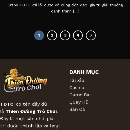
Craps TDTC với lối cược vô cùng độc đáo, giá trị giải thưởng
cạnh tranh [...]
1
2
3
4
DANH MỤC
Tài Xỉu
Casino
Game Bài
Quay Hũ
TDTC
, có tên đầy đủ
Bắn Cá
là
Thiên Đường Trò Chơi
.
Đây là một sân chơi giải
trí được thành lập và hoạt