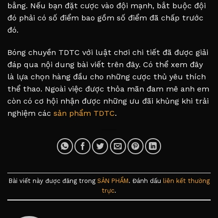
bằng. Nếu bạn đặt cược vào đội mạnh, bắt buộc đội
đó phải có số điểm bao gồm số điểm đã chấp trước
đó.
Bóng chuyền TDTC với luật chơi chi tiết đã được giải
đáp qua nội dung bài viết trên đây. Có thể xem đây
là lựa chọn hàng đầu cho những cược thủ yêu thích
thể thao. Ngoài việc được thỏa mãn đam mê anh em
còn có cơ hội nhận được những ưu đãi khủng khi trải
nghiệm các
sản phẩm TDTC
.
Bài viết này được đăng trong
SẢN PHẨM
. Đánh dấu
liên kết thường
trực
.