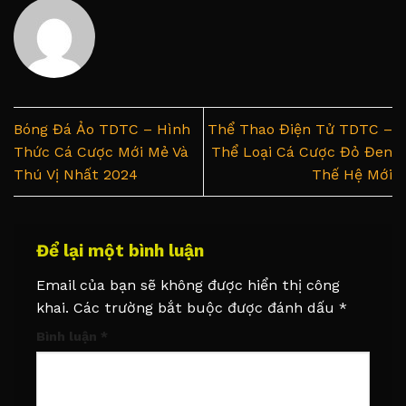
Bóng Đá Ảo TDTC – Hình
Thể Thao Điện Tử TDTC –
Thức Cá Cược Mới Mẻ Và
Thể Loại Cá Cược Đỏ Đen
Thú Vị Nhất 2024
Thế Hệ Mới
Để lại một bình luận
Email của bạn sẽ không được hiển thị công
khai.
Các trường bắt buộc được đánh dấu
*
Bình luận
*