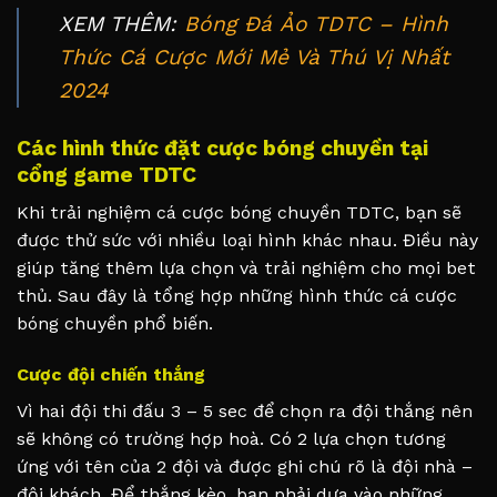
XEM THÊM:
Bóng Đá Ảo TDTC – Hình
Thức Cá Cược Mới Mẻ Và Thú Vị Nhất
2024
Các hình thức đặt cược bóng chuyền tại
cổng game TDTC
Khi trải nghiệm cá cược bóng chuyền TDTC, bạn sẽ
được thử sức với nhiều loại hình khác nhau. Điều này
giúp tăng thêm lựa chọn và trải nghiệm cho mọi bet
thủ. Sau đây là tổng hợp những hình thức cá cược
bóng chuyền phổ biến.
Cược đội chiến thắng
Vì hai đội thi đấu 3 – 5 sec để chọn ra đội thắng nên
sẽ không có trường hợp hoà. Có 2 lựa chọn tương
ứng với tên của 2 đội và được ghi chú rõ là đội nhà –
đội khách. Để thắng kèo, bạn phải dựa vào những