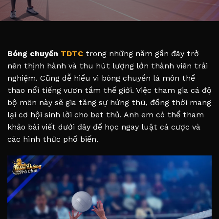
Bóng chuyền
TDTC
trong những năm gần đây trở
nên thịnh hành và thu hút lượng lớn thành viên trải
nghiệm. Cũng dễ hiểu vì bóng chuyền là môn thể
thao nổi tiếng vươn tầm thế giới. Việc tham gia cá độ
bộ môn này sẽ gia tăng sự hứng thú, đồng thời mang
lại cơ hội sinh lời cho bet thủ. Anh em có thể tham
khảo bài viết dưới đây để học ngay luật cá cược và
các hình thức phổ biến.