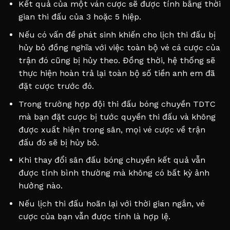
Kết quả của một ván cược sẽ được tính bằng thời
gian thi đấu của 3 hoặc 5 hiệp.
Nếu có vấn đề phát sinh khiến cho lịch thi đấu bị
hủy bỏ đồng nghĩa với việc toàn bộ vé cá cược của
trận đó cũng bị hủy theo. Đồng thời, hệ thống sẽ
thực hiện hoàn trả lại toàn bộ số tiền anh em đã
đặt cược trước đó.
Trong trường hợp đội thi đấu bóng chuyền TDTC
mà bạn đặt cược bị tước quyền thi đấu và không
được xuất hiện trong sân, mọi vé cược về trận
đấu đó sẽ bị hủy bỏ.
Khi thay đổi sân đấu bóng chuyền kết quả vẫn
được tính bình thường mà không có bất kỳ ảnh
hưởng nào.
Nếu lịch thi đấu hoãn lại với thời gian ngắn, vé
cược của bạn vẫn được tính là hợp lệ.