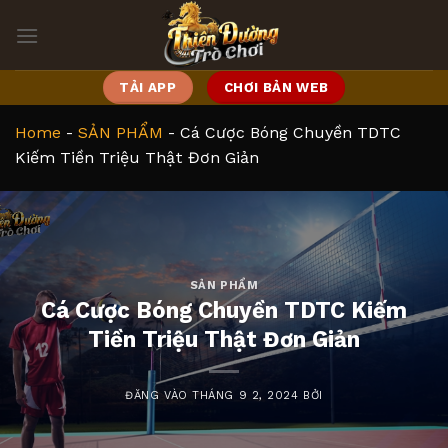
Bỏ
qua
nội
dung
TẢI APP
CHƠI BẢN WEB
Home
-
SẢN PHẨM
-
Cá Cược Bóng Chuyền TDTC
Kiếm Tiền Triệu Thật Đơn Giản
SẢN PHẨM
Cá Cược Bóng Chuyền TDTC Kiếm
Tiền Triệu Thật Đơn Giản
ĐĂNG VÀO
THÁNG 9 2, 2024
BỞI