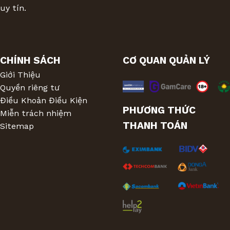
uy tín.
CHÍNH SÁCH
CƠ QUAN QUẢN LÝ
Giới Thiệu
Quyền riêng tư
Điều Khoản Điều Kiện
PHƯƠNG THỨC
Miễn trách nhiệm
THANH TOÁN
Sitemap