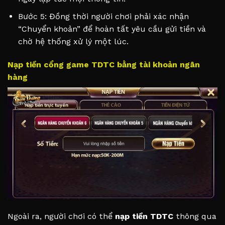
Bước 5: Đồng thời người chơi phải xác nhận
“Chuyển khoản” để hoàn tất yêu cầu gửi tiền và
chờ hệ thống xử lý một lúc.
Nạp tiền cổng game TDTC bằng tài khoản ngân
hàng
Ngoài ra, người chơi có thể
nạp tiền TDTC
thông qua