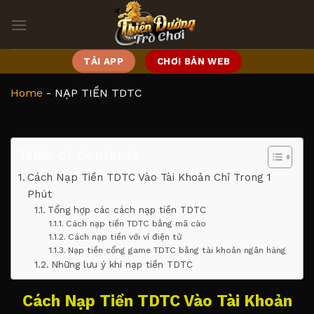
Bỏ
qua
nội
dung
TẢI APP
CHƠI BẢN WEB
Home
-
NẠP TIỀN TDTC
Table of Contents
Cách Nạp Tiền TDTC Vào Tài Khoản Chỉ Trong 1
Phút
Tổng hợp các cách nạp tiền TDTC
Cách nạp tiền TDTC bằng mã cào
Cách nạp tiền với ví điện tử
Nạp tiền cổng game TDTC bằng tài khoản ngân hàng
Những lưu ý khi nạp tiền TDTC
Cách Nạp Tiền TDTC Vào Tài Khoản