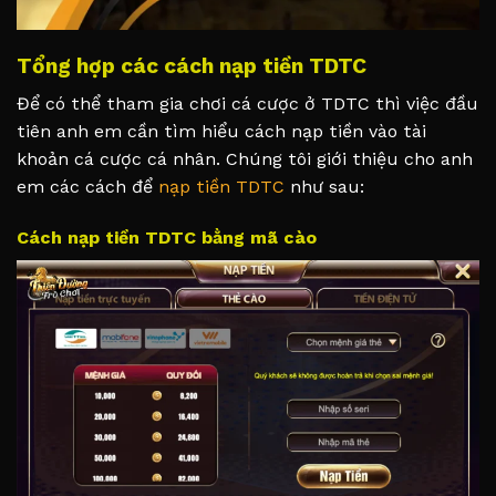
Tổng hợp các cách nạp tiền TDTC
Để có thể tham gia chơi cá cược ở TDTC thì việc đầu
tiên anh em cần tìm hiểu cách nạp tiền vào tài
khoản cá cược cá nhân. Chúng tôi giới thiệu cho anh
em các cách để
nạp tiền TDTC
như sau:
Cách nạp tiền TDTC bằng mã cào