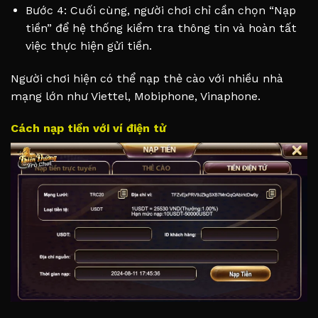
Bước 4: Cuối cùng, người chơi chỉ cần chọn “Nạp
tiền” để hệ thống kiểm tra thông tin và hoàn tất
việc thực hiện gửi tiền.
Người chơi hiện có thể nạp thẻ cào với nhiều nhà
mạng lớn như Viettel, Mobiphone, Vinaphone.
Cách nạp tiền với ví điện tử