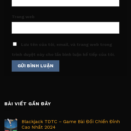
Trang web
Lưu tên của tôi, email, và trang web trong
trình duyệt này cho lần bình luận kế tiếp của tôi.
BÀI VIẾT GẦN ĐÂY
Blackjack TDTC – Game Bài Đối Chiến Đỉnh
Cao Nhất 2024