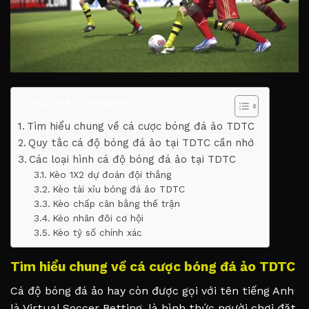
Table of Contents
Tìm hiểu chung về cá cược bóng đá ảo TDTC
Quy tắc cá độ bóng đá ảo tại TDTC cần nhớ
Các loại hình cá độ bóng đá ảo tại TDTC
Kèo 1X2 dự đoán đội thắng
Kèo tài xỉu bóng đá ảo TDTC
Kèo chấp cân bằng thế trận
Kèo nhân đôi cơ hội
Kèo tỷ số chính xác
Tìm hiểu chung về cá cược bóng đá ảo TDTC
Cá độ bóng đá ảo hay còn được gọi với tên tiếng Anh
là Virtual Soccer Betting, là hình thức người chơi đặt