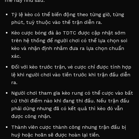
mẻ này như sau:
Tỷ lệ kèo có thể biến động theo từng giờ, từng
phút, tuỳ thuộc vào thế trận diễn ra.
Kèo cược bóng đá ảo TDTC được cập nhật sớm
trên hệ thống để người chơi có thể lựa chọn soi
kèo và nhận định nhằm đưa ra lựa chọn chuẩn
xác.
Đối với kèo trước trận, vé cược chỉ được tính hợp
lệ khi người chơi vào tiền trước khi trận đấu diễn
ra.
Người chơi tham gia kèo rung có thể cược vào bất
cứ thời điểm nào khi đang thi đấu. Nếu trận đấu
phải dừng nhưng đã có kết quả thì kèo đó vẫn
được công nhận.
Thành viên cược thành công nhưng trận đấu bị
huỷ hoặc hoãn sẽ được hoàn lại tiền.