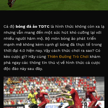
Cá độ
bóng đá ảo TDTC
là hình thức không còn xa lạ
nhưng vẫn mang đến một sức hút khó cưỡng lại với
nhiều người hâm mộ. Bộ môn bóng ảo phát triển
mạnh mẽ không kém cạnh gì bóng đá thực tế trong
thời đại 4.0 hiện nay. Vậy cách thức chơi ra sao? Có
kèo cược gì? Hãy cùng
Thiên Đường Trò Chơi
khám
phá ngay các thông tin thú vị về hình thức cá cược
độc đáo này sau đây.