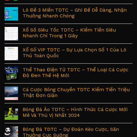
Lô Đề 3 Miền TDTC – Ghi Đề Dễ Dàng, Nhận
Thưởng Nhanh Chóng
Xổ Số Siêu Tốc TDTC – Kiếm Tiền Siêu
Nhanh Chỉ Trong 1 Giây
Xổ Số VIP TDTC – Sự Lựa Chọn Số 1 Của Lô
Thủ Toàn Quốc
Thể Thao Điện Tử TDTC – Thể Loại Cá Cược
Đỏ Đen Thế Hệ Mới
Cá Cược Bóng Chuyền TDTC Kiếm Tiền Triệu
Thật Đơn Giản
Bóng Đá Ảo TDTC – Hình Thức Cá Cược Mới
Mẻ Và Thú Vị Nhất 2024
Bóng Đá TDTC – Dự Đoán Kèo Cược, Săn
Thưởng Cực Sướng