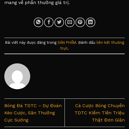
mang về phần thưởng giá trị.
Bài viết này được đăng trong
SẢN PHẨM
. Đánh dấu
liên kết thường
trực
.
Bóng Đá TDTC – Dự Đoán
Cá Cược Bóng Chuyền
Kèo Cược, Săn Thưởng
TDTC Kiếm Tiền Triệu
Cực Sướng
Thật Đơn Giản