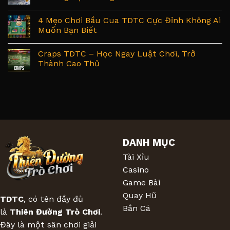
4 Mẹo Chơi Bầu Cua TDTC Cực Đỉnh Không Ai
Muốn Bạn Biết
Craps TDTC – Học Ngay Luật Chơi, Trở
Thành Cao Thủ
DANH MỤC
Tài Xỉu
Casino
Game Bài
Quay Hũ
TDTC
, có tên đầy đủ
Bắn Cá
là
Thiên Đường Trò Chơi
.
Đây là một sân chơi giải