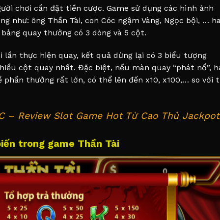
ười chơi cần đặt tiền cược. Game sử dụng các hình ảnh
ng như: ông Thần Tài, con Cóc ngậm Vàng, Ngọc bội, … h
 bảng quay thưởng có 3 dòng và 5 cột.
 lần thực hiện quay, kết quả dừng lại có 3 biểu tượng
iều cột quay nhất. Đặc biệt, nếu màn quay “phát nổ”, h
ề phần thưởng rất lớn, có thể lên đến x10, x100,… so với t
TC – Review Slot Game Hot Từ Cao Thủ Jackpot
biến trong game Thần Tài