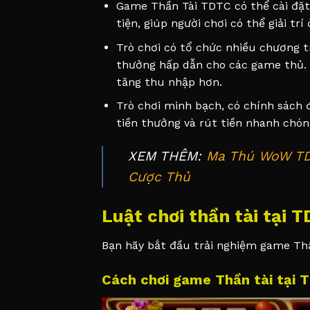
Game Thần Tài TDTC có thể cài đặt 
tiện, giúp người chơi có thể giải trí
Trò chơi có tổ chức nhiều chương t
thưởng hấp dẫn cho các game thủ. Đ
tăng thu nhập hơn.
Trò chơi minh bạch, có chính sách 
tiền thưởng và rút tiền nhanh chón
XEM THÊM:
Ma Thú WoW TD
Cược Thủ
Luật chơi thần tài tại 
Bạn hãy bắt đầu trải nghiệm game Thầ
Cách chơi game Thần tài tại T