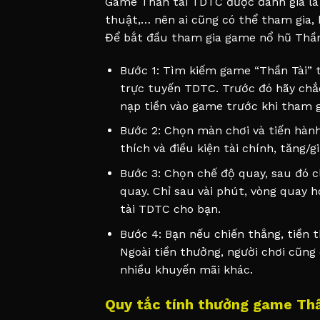
Game Thần tài TDTC được đánh giá là d
thuật,… nên ai cũng có thể tham gia,
Để bắt đầu tham gia game nổ hũ Thần 
Bước 1: Tìm kiếm game “Thần Tài” 
trực tuyến TDTC. Trước đó hãy chắ
nạp tiền vào game trước khi tham g
Bước 2: Chọn màn chơi và tiến hàn
thích và điều kiện tài chính, tăng
Bước 3: Chọn chế độ quay, sau đó c
quay. Chỉ sau vài phút, vòng quay 
tài TDTC cho bạn.
Bước 4: Bạn nếu chiến thắng, tiền 
Ngoài tiền thưởng, người chơi cũng
nhiều khuyến mãi khác.
Quy tắc tính thưởng game Th