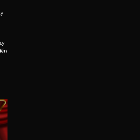
ay
ay
iền