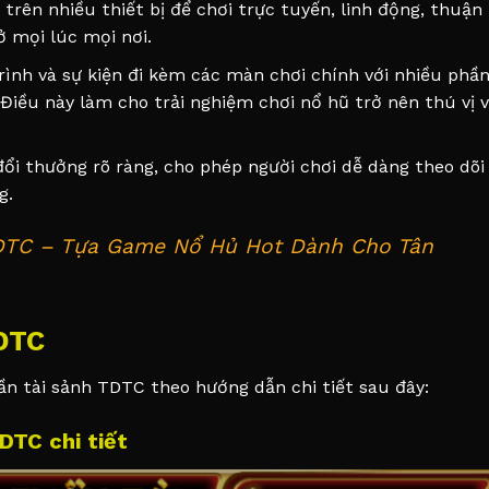
trên nhiều thiết bị để chơi trực tuyến, linh động, thuận
 ở mọi lúc mọi nơi.
rình và sự kiện đi kèm các màn chơi chính với nhiều phầ
iều này làm cho trải nghiệm chơi nổ hũ trở nên thú vị 
đổi thưởng rõ ràng, cho phép người chơi dễ dàng theo dõi
g.
TC – Tựa Game Nổ Hủ Hot Dành Cho Tân
TDTC
n tài sảnh TDTC theo hướng dẫn chi tiết sau đây:
DTC chi tiết