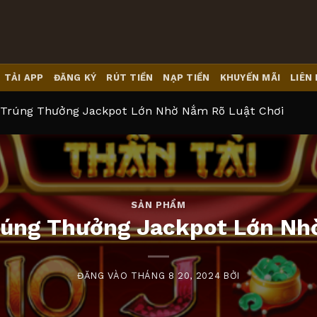
TẢI APP
ĐĂNG KÝ
RÚT TIỀN
NẠP TIỀN
KHUYẾN MÃI
LIÊN
 Trúng Thưởng Jackpot Lớn Nhờ Nắm Rõ Luật Chơi
SẢN PHẨM
rúng Thưởng Jackpot Lớn Nh
ĐĂNG VÀO
THÁNG 8 20, 2024
BỞI