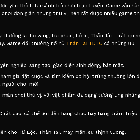
ợc yêu thích tại sảnh trò chơi trực tuyến. Game vận hà
t chơi đơn giản nhưng thú vị, nên rất được nhiều game t
thưởng là: hũ vàng, túi phúc, hồ lô, Thần Tài,… rất que
ay. Game đổi thưởng nổ hũ
Thần Tài TDTC
có những ưu
ên nghiệp, sáng tạo, giao diện sinh động, bắt mắt.
 tham gia đặt cược và tìm kiếm cơ hội trúng thưởng lớn d
, người chơi mới.
u màn chơi thú vị, với vật phẩm đa dạng tương ứng nhữn
 rất cao, có thể lên đến hàng chục hay hàng trăm triệu
ện cho Tài Lộc, Thần Tài, may mắn, sự thịnh vượng.