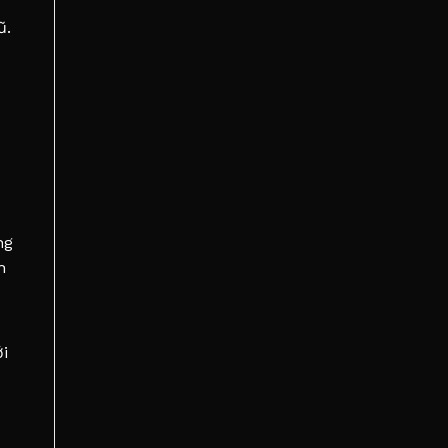
ũ.
ng
n
i