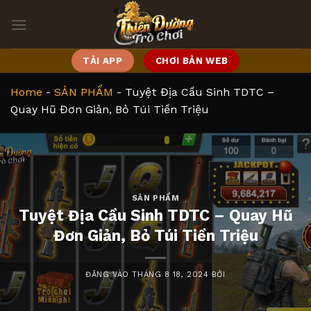
Bỏ
qua
nội
dung
TẢI APP
CHƠI BẢN WEB
Home
-
SẢN PHẨM
-
Tuyệt Địa Cầu Sinh TDTC –
Quay Hũ Đơn Giản, Bỏ Túi Tiền Triệu
SẢN PHẨM
Tuyệt Địa Cầu Sinh TDTC – Quay Hũ
Đơn Giản, Bỏ Túi Tiền Triệu
ĐĂNG VÀO
THÁNG 8 18, 2024
BỞI