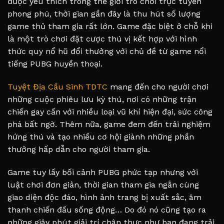
được yêu thích trong thế giới trò chơi trực tuyến
phong phú, thời gian gần đây là thu hút số lượng
game thủ tham gia rất lớn. Game đặc biệt ở chỗ khi
là một trò chơi đặt cược thú vị kết hợp với hình
thức quy nổ hũ đổi thưởng với chủ đề từ game nổi
tiếng PUBG huyền thoại.
Tuyệt Địa Cầu Sinh TDTC
mang đến cho người chơi
những cuộc phiêu lưu kỳ thú, nơi có những trận
chiến gay cấn với nhiều loại vũ khí hiện đại, sức công
phá bất ngờ. Thêm nữa, game đem đến trải nghiệm
hứng thú và tạo nhiều cơ hội giành những phần
thưởng hấp dẫn cho người tham gia.
Game tuy lấy bối cảnh PUBG phức tạp nhưng với
luật chơi đơn giản, thời gian tham gia ngắn cùng
giao diện độc đáo, hình ảnh trang bị xuất sắc, âm
thanh chiến đấu sống động… Do đó nó cũng tạo ra
những giây phút giải trí chân thực như bạn đang trải