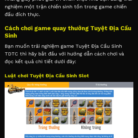
nghiệm một trận chiến sinh tồn trong game chiến
đấu đích thực.
Cách chơi game quay thưởng Tuyệt Địa Cầu
Sinh
Bạn muốn trải nghiệm game Tuyệt Địa Cầu Sinh
TDTC thì hãy bắt đầu với hướng dẫn cách chơi và
đọc kết quả chi tiết dưới đây:
Luật chơi Tuyệt Địa Cầu Sinh Slot