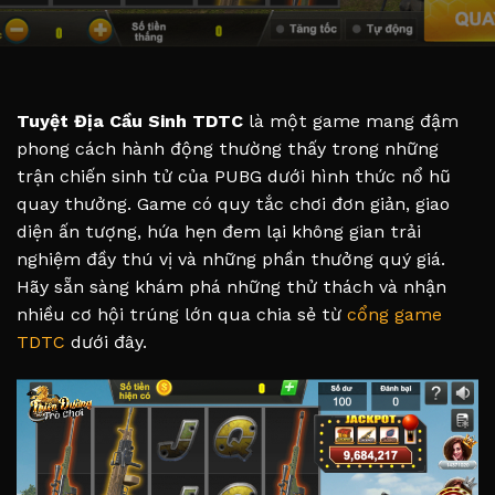
Tuyệt Địa Cầu Sinh TDTC
là một game mang đậm
phong cách hành động thường thấy trong những
trận chiến sinh tử của PUBG dưới hình thức nổ hũ
quay thưởng. Game có quy tắc chơi đơn giản, giao
diện ấn tượng, hứa hẹn đem lại không gian trải
nghiệm đầy thú vị và những phần thưởng quý giá.
Hãy sẵn sàng khám phá những thử thách và nhận
nhiều cơ hội trúng lớn qua chia sẻ từ
cổng game
TDTC
dưới đây.