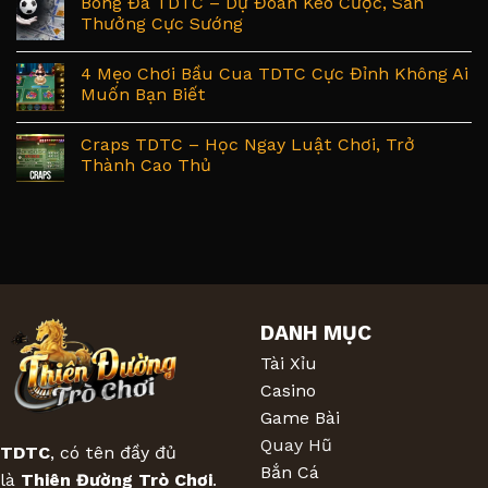
Bóng Đá TDTC – Dự Đoán Kèo Cược, Săn
Thưởng Cực Sướng
4 Mẹo Chơi Bầu Cua TDTC Cực Đỉnh Không Ai
Muốn Bạn Biết
Craps TDTC – Học Ngay Luật Chơi, Trở
Thành Cao Thủ
DANH MỤC
Tài Xỉu
Casino
Game Bài
Quay Hũ
TDTC
, có tên đầy đủ
Bắn Cá
là
Thiên Đường Trò Chơi
.