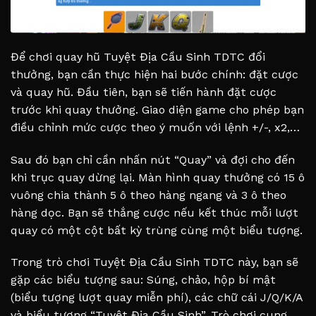
Để chơi quay hũ Tuyệt Địa Cầu Sinh TDTC đổi
thưởng, bạn cần thực hiện hai bước chính: đặt cược
và quay hũ. Đầu tiên, bạn sẽ tiến hành đặt cược
trước khi quay thưởng. Giao diện game cho phép bạn
điều chỉnh mức cược theo ý muốn với lệnh +/-, x2,…
Sau đó bạn chỉ cần nhấn nút “Quay” và đợi cho đến
khi trục quay dừng lại. Màn hình quay thưởng có 15 ô
vuông chia thành 5 ô theo hàng ngang và 3 ô theo
hàng dọc. Bạn sẽ thắng cược nếu kết thúc mỗi lượt
quay có một cột bất kỳ trùng cùng một biểu tượng.
Trong trò chơi Tuyệt Địa Cầu Sinh TDTC này, bạn sẽ
gặp các biểu tượng sau: Súng, chảo, hộp bí mật
(biểu tượng lượt quay miễn phí), các chữ cái J/Q/K/A
và biểu tượng “Tuyệt Địa Cầu Sinh”. Trò chơi cung