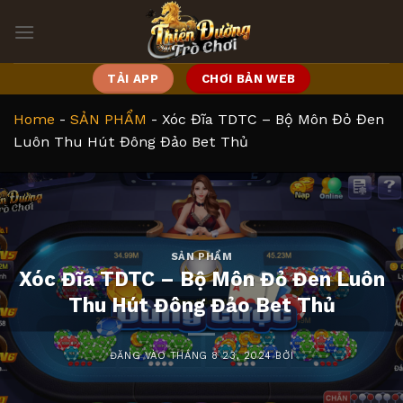
Bỏ
qua
nội
dung
TẢI APP
CHƠI BẢN WEB
Home
-
SẢN PHẨM
-
Xóc Đĩa TDTC – Bộ Môn Đỏ Đen
Luôn Thu Hút Đông Đảo Bet Thủ
SẢN PHẨM
Xóc Đĩa TDTC – Bộ Môn Đỏ Đen Luôn
Thu Hút Đông Đảo Bet Thủ
ĐĂNG VÀO
THÁNG 8 23, 2024
BỞI