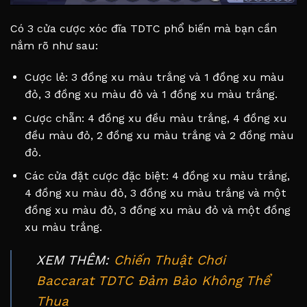
Có 3 cửa cược xóc đĩa TDTC phổ biến mà bạn cần
nắm rõ như sau:
Cược lẻ: 3 đồng xu màu trắng và 1 đồng xu màu
đỏ, 3 đồng xu màu đỏ và 1 đồng xu màu trắng.
Cược chẵn: 4 đồng xu đều màu trắng, 4 đồng xu
đều màu đỏ, 2 đồng xu màu trắng và 2 đồng màu
đỏ.
Các cửa đặt cược đặc biệt: 4 đồng xu màu trắng,
4 đồng xu màu đỏ, 3 đồng xu màu trắng và một
đồng xu màu đỏ, 3 đồng xu màu đỏ và một đồng
xu màu trắng.
XEM THÊM:
Chiến Thuật Chơi
Baccarat TDTC Đảm Bảo Không Thể
Thua