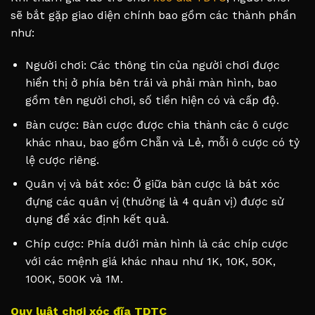
sẽ bắt gặp giao diện chính bao gồm các thành phần
như:
Người chơi: Các thông tin của người chơi được
hiển thị ở phía bên trái và phải màn hình, bao
gồm tên người chơi, số tiền hiện có và cấp độ.
Bàn cược: Bàn cược được chia thành các ô cược
khác nhau, bao gồm Chẵn và Lẻ, mỗi ô cược có tỷ
lệ cược riêng.
Quân vị và bát xóc: Ở giữa bàn cược là bát xóc
đựng các quân vị (thường là 4 quân vị) được sử
dụng để xác định kết quả.
Chíp cược: Phía dưới màn hình là các chíp cược
với các mệnh giá khác nhau như 1K, 10K, 50K,
100K, 500K và 1M.
Quy luật chơi xóc đĩa TDTC