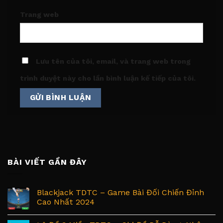
Trang web
Lưu tên của tôi, email, và trang web trong
trình duyệt này cho lần bình luận kế tiếp của tôi.
BÀI VIẾT GẦN ĐÂY
Blackjack TDTC – Game Bài Đối Chiến Đỉnh
Cao Nhất 2024