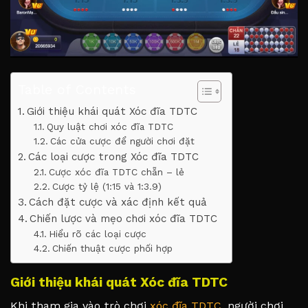
Table of Contents
Giới thiệu khái quát Xóc đĩa TDTC
Quy luật chơi xóc đĩa TDTC
Các cửa cược để người chơi đặt
Các loại cược trong Xóc đĩa TDTC
Cược xóc đĩa TDTC chẵn – lẻ
Cược tỷ lệ (1:15 và 1:3.9)
Cách đặt cược và xác định kết quả
Chiến lược và mẹo chơi xóc đĩa TDTC
Hiểu rõ các loại cược
Chiến thuật cược phối hợp
Giới thiệu khái quát Xóc đĩa TDTC
Khi tham gia vào trò chơi
xóc đĩa TDTC
, người chơi