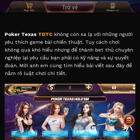
Poker Texas
TDTC
không còn xa lạ với những người
yêu thích game bài chiến thuật. Tuy cách chơi
không quá khó hiểu nhưng để thành bet thủ chuyên
nghiệp lại yêu cầu bạn phải có kỹ năng và sự quyết
đoán. Mời anh em cùng tìm hiểu bài viết sau đây để
nắm rõ luật chơi chi tiết.