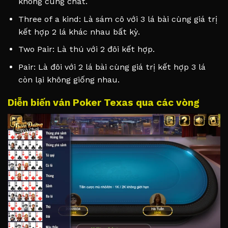
không cùng chất.
Three of a kind: Là sám cô với 3 lá bài cùng giá trị
kết hợp 2 lá khác nhau bất kỳ.
Two Pair: Là thú với 2 đôi kết hợp.
Pair: Là đôi với 2 lá bài cùng giá trị kết hợp 3 lá
còn lại không giống nhau.
Diễn biến ván Poker Texas qua các vòng