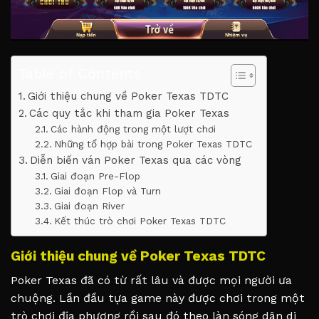
Table of Contents
Giới thiệu chung về Poker Texas TDTC
Các quy tắc khi tham gia Poker Texas
Các hành động trong một lượt chơi
Những tổ hợp bài trong Poker Texas TDTC
Diễn biến ván Poker Texas qua các vòng
Giai đoạn Pre-Flop
Giai đoạn Flop và Turn
Giai đoạn River
Kết thúc trò chơi Poker Texas TDTC
Giới thiệu chung về Poker Texas TDTC
Poker Texas đã có từ rất lâu và được mọi người ưa
chuộng. Lần đầu tựa game này được chơi trong một
trò chơi địa phương rồi sau đó theo làn sóng dân di