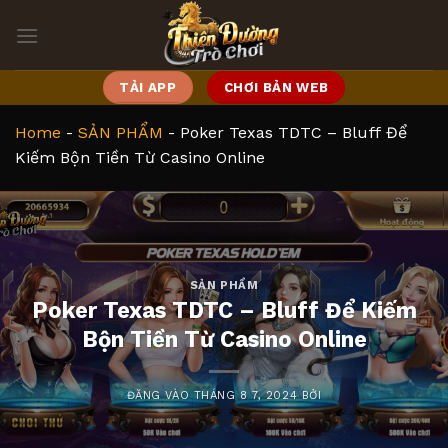
Bỏ
qua
nội
dung
TẢI APP
CHƠI BẢN WEB
Home
-
SẢN PHẨM
-
Poker Texas TDTC – Bluff Để
Kiếm Bộn Tiền Từ Casino Online
SẢN PHẨM
Poker Texas TDTC – Bluff Để Kiếm
Bộn Tiền Từ Casino Online
ĐĂNG VÀO
THÁNG 8 7, 2024
BỞI