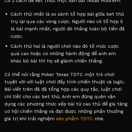
Có 2 cách để kết thúc một ván bài Texas Hold’em:
Cách thứ nhất là so sánh tổ hợp bài giữa bet thủ
trụ lại qua các vòng cược. Người nào có tổ hợp 5
lá bài mạnh nhất, người đó thắng toàn bộ tiền đã
cược.
Cách thứ hai là người chơi nào đó tố mức cược
quá cao hoặc có những hành động để anh em
khác bỏ bài thì họ sẽ giành chiến thắng.
Có thể nói rằng
Poker Texas TDTC
một trò chơi
tuyệt vời với luật chơi đầy tính chiến thuật và logic.
Bài viết trên đã đã tổng hợp các quy tắc, luật chơi
chi tiết cho các bet thủ. Anh em đừng quên vận
dụng các phương thức xếp bài từ cao thủ để gia tăng
cơ hội chiến thắng và đạt được những phần thưởng
giá trị khi trải nghiệm
sản phẩm TDTC
nhé.