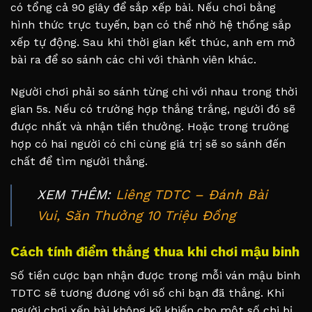
có tổng cả 90 giây để sắp xếp bài. Nếu chơi bằng
hình thức trực tuyến, bạn có thể nhờ hệ thống sắp
xếp tự động. Sau khi thời gian kết thúc, anh em mở
bài ra để so sánh các chi với thành viên khác.
Người chơi phải so sánh từng chi với nhau trong thời
gian 5s. Nếu có trường hợp thắng trắng, người đó sẽ
được nhất và nhận tiền thưởng. Hoặc trong trường
hợp có hai người có chi cùng giá trị sẽ so sánh đến
chất để tìm người thắng.
XEM THÊM:
Liêng TDTC – Đánh Bài
Vui, Săn Thưởng 10 Triệu Đồng
Cách tính điểm thắng thua khi chơi mậu binh
Số tiền cược bạn nhận được trong mỗi ván mậu binh
TDTC sẽ tương đương với số chi bạn đã thắng. Khi
người chơi xếp bài không kỹ khiến cho một số chi bị