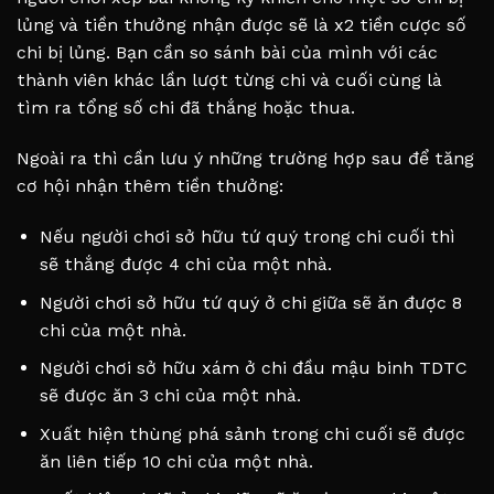
lủng và tiền thưởng nhận được sẽ là x2 tiền cược số
chi bị lủng. Bạn cần so sánh bài của mình với các
thành viên khác lần lượt từng chi và cuối cùng là
tìm ra tổng số chi đã thắng hoặc thua.
Ngoài ra thì cần lưu ý những trường hợp sau để tăng
cơ hội nhận thêm tiền thưởng:
Nếu người chơi sở hữu tứ quý trong chi cuối thì
sẽ thắng được 4 chi của một nhà.
Người chơi sở hữu tứ quý ở chi giữa sẽ ăn được 8
chi của một nhà.
Người chơi sở hữu xám ở chi đầu mậu binh TDTC
sẽ được ăn 3 chi của một nhà.
Xuất hiện thùng phá sảnh trong chi cuối sẽ được
ăn liên tiếp 10 chi của một nhà.