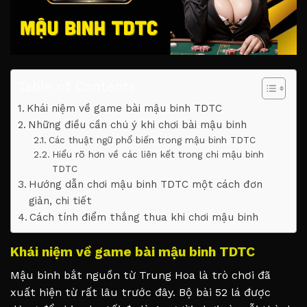
Table of Contents
Khái niệm về game bài mậu binh TDTC
Những điều cần chú ý khi chơi bài mậu binh
Các thuật ngữ phổ biến trong mậu binh TDTC
Hiểu rõ hơn về các liên kết trong chi mậu binh
TDTC
Hướng dẫn chơi mậu binh TDTC một cách đơn
giản, chi tiết
Cách tính điểm thắng thua khi chơi mậu binh
Khái niệm về game bài mậu binh TDTC
Mậu binh bắt nguồn từ Trung Hoa là trò chơi đã
xuất hiện từ rất lâu trước đây. Bộ bài 52 lá được