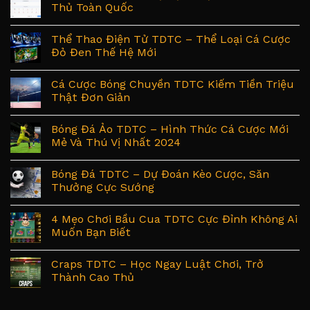
Thủ Toàn Quốc
Thể Thao Điện Tử TDTC – Thể Loại Cá Cược
Đỏ Đen Thế Hệ Mới
Cá Cược Bóng Chuyền TDTC Kiếm Tiền Triệu
Thật Đơn Giản
Bóng Đá Ảo TDTC – Hình Thức Cá Cược Mới
Mẻ Và Thú Vị Nhất 2024
Bóng Đá TDTC – Dự Đoán Kèo Cược, Săn
Thưởng Cực Sướng
4 Mẹo Chơi Bầu Cua TDTC Cực Đỉnh Không Ai
Muốn Bạn Biết
Craps TDTC – Học Ngay Luật Chơi, Trở
Thành Cao Thủ