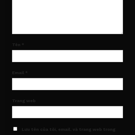
Tên
*
Email
*
Trang web
Lưu tên của tôi, email, và trang web trong