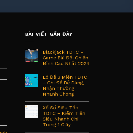
BÀI VIẾT GẦN ĐÂY
Blackjack TDTC –
Game Bài Đối Chiến
Đỉnh Cao Nhất 2024
Lô Đề 3 Miền TDTC
– Ghi Đề Dễ Dàng,
Nhận Thưởng
Nhanh Chóng
Xổ Số Siêu Tốc
TDTC – Kiếm Tiền
Siêu Nhanh Chỉ
Trong 1 Giây
ánh