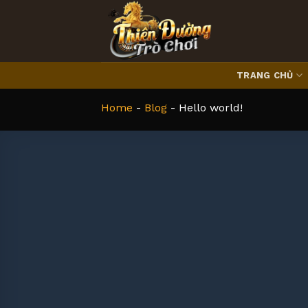
Bỏ
qua
nội
dung
TRANG CHỦ
Home
-
Blog
-
Hello world!