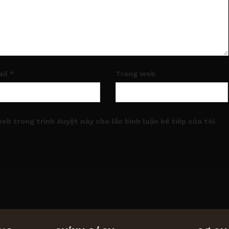
ail
*
Trang web
web trong trình duyệt này cho lần bình luận kế tiếp của tôi.