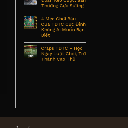
Đoán Kèo Cược, Săn
Thưởng Cực Sướng
4 Mẹo Chơi Bầu
Cua TDTC Cực Đỉnh
Không Ai Muốn Bạn
Biết
Craps TDTC – Học
Ngay Luật Chơi, Trở
Thành Cao Thủ