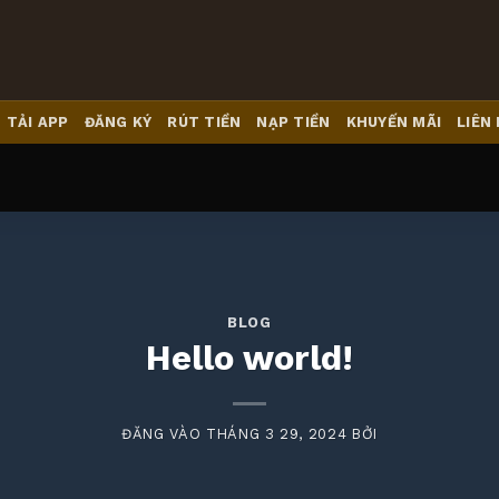
TẢI APP
ĐĂNG KÝ
RÚT TIỀN
NẠP TIỀN
KHUYẾN MÃI
LIÊN
BLOG
Hello world!
ĐĂNG VÀO
THÁNG 3 29, 2024
BỞI