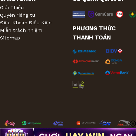
Giới Thiệu
Quyền riêng tư
Điều Khoản Điều Kiện
PHƯƠNG THỨC
Miễn trách nhiệm
THANH TOÁN
Sitemap