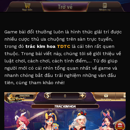
Game bài đổi thưởng luôn là hình thức giải trí được
nhiều cược thủ ưa chuộng trên sàn trực tuyến,
trong đó
trác kim hoa
TDTC
là cái tên rất quen
thuộc. Trong bài viết này, chúng tôi sẽ giới thiệu về
luật chơi, cách chơi, cách tính điểm,… Từ đó giúp
người mới có cái nhìn tổng quan nhất về game và
nhanh chóng bắt đầu trải nghiệm những ván đầu
tiên, cùng tham khảo nhé!