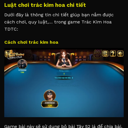
Luật chơi trác kim hoa chi tiết
Dưới đây là thông tin chi tiết giúp bạn nắm được
cách chơi, quy luật,… trong game Trác Kim Hoa
TDTC:
Cách chơi trác kim hoa
Game bài này sẽ sử dụng bộ bài Tây 52 lá để chia bài,