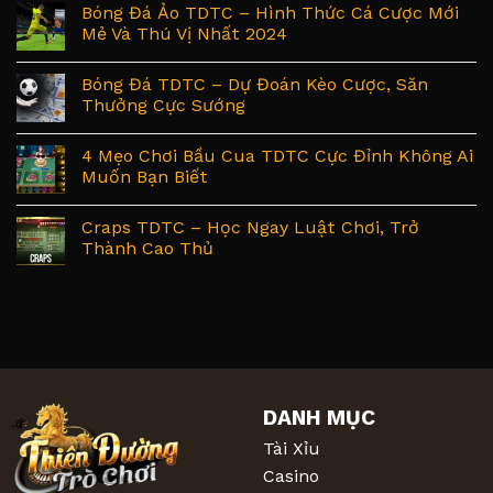
Bóng Đá Ảo TDTC – Hình Thức Cá Cược Mới
Mẻ Và Thú Vị Nhất 2024
Bóng Đá TDTC – Dự Đoán Kèo Cược, Săn
Thưởng Cực Sướng
4 Mẹo Chơi Bầu Cua TDTC Cực Đỉnh Không Ai
Muốn Bạn Biết
Craps TDTC – Học Ngay Luật Chơi, Trở
Thành Cao Thủ
DANH MỤC
Tài Xỉu
Casino