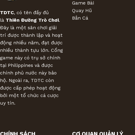
Game Bài
Quay Hũ
TDTC
, có tên đầy đủ
Bắn Cá
là
Thiên Đường Trò Chơi
.
Đây là một sân chơi giải
trí được thành lập và hoạt
động nhiều năm, đạt được
nhiều thành tựu lớn. Cổng
game này có trụ sở chính
tại Philippines và được
chính phủ nước này bảo
hộ. Ngoài ra, TDTC còn
được cấp phép hoạt động
bởi một tổ chức cá cược
uy tín.
CHÍNH SÁCH
CƠ QUAN QUẢN LÝ