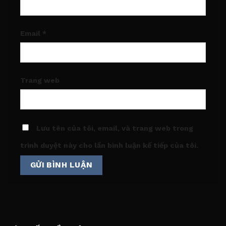
Email
*
Trang web
Lưu tên của tôi, email, và trang web trong
trình duyệt này cho lần bình luận kế tiếp của tôi.