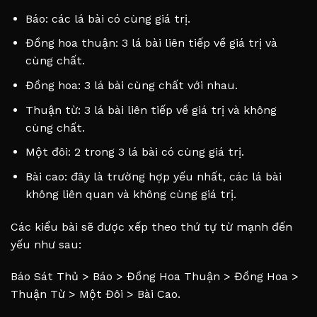
Báo: các lá bài có cùng giá trị.
Đồng hoa thuận: 3 lá bài liên tiếp về giá trị và
cùng chất.
Đồng hoa: 3 lá bài cùng chất với nhau.
Thuận từ: 3 lá bài liên tiếp về giá trị và không
cùng chất.
Một đôi: 2 trong 3 lá bài có cùng giá trị.
Bài cao: đây là trường hợp yếu nhất, các lá bài
không liên quan và không cùng giá trị.
Các kiểu bài sẽ được xếp theo thứ tự từ mạnh đến
yếu như sau:
Báo Sát Thủ > Báo > Đồng Hoa Thuận > Đồng Hoa >
Thuận Từ > Một Đôi > Bài Cao.